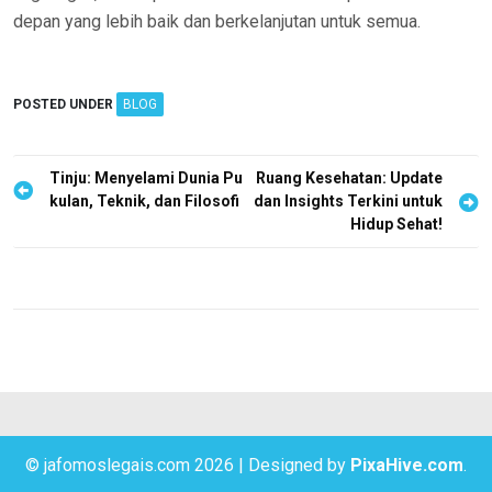
depan yang lebih baik dan berkelanjutan untuk semua.
POSTED UNDER
BLOG
P
Tinju: Menyelami Dunia Pu
Ruang Kesehatan: Update
kulan, Teknik, dan Filosofi
dan Insights Terkini untuk
o
Hidup Sehat!
s
t
n
a
v
i
g
© jafomoslegais.com 2026
|
Designed by
PixaHive.com
.
a