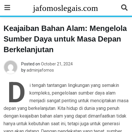
Skip
jafomoslegais.com
to
content
Keajaiban Bahan Alam: Mengelola
Sumber Daya untuk Masa Depan
Berkelanjutan
Posted on
October 21, 2024
by
adminjafomos
D
i tengah tantangan lingkungan yang semakin
kompleks, pengelolaan sumber daya alam
menjadi sangat penting untuk menciptakan masa
depan yang berkelanjutan. Kita hidup di dunia yang penuh
dengan keajaiban bahan alam yang dapat dimanfaatkan tidak
hanya untuk kebutuhan saat ini, tetapi juga untuk generasi
yang akan datang. Dengan pendekatan yang tepat, sumber