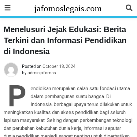
Skip
jafomoslegais.com
to
content
Menelusuri Jejak Edukasi: Berita
Terkini dan Informasi Pendidikan
di Indonesia
Posted on
October 18, 2024
by
adminjafomos
P
endidikan merupakan salah satu fondasi utama
dalam pembangunan suatu bangsa. Di
Indonesia, berbagai upaya terus dilakukan untuk
meningkatkan kualitas dan akses pendidikan bagi seluruh
lapisan masyarakat. Seiring dengan perkembangan teknologi
dan perubahan kebutuhan dunia kerja, informasi seputar
dunia pendidikan menjadi sangat penting untuk diperhatikan.